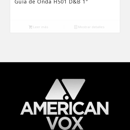
Guia de Onda H501 D&B 1″
Leer más
Mostrar detalles