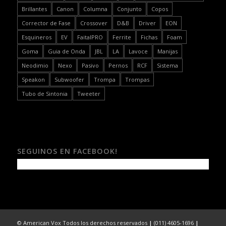
Brillantes
Canon
Columna
Conjunto
Copos
Corrector de Fase
Crossover
D&B
Driver
EON
Esquineros
EV
FaitalPRO
Ferrite
Fichas
Foam
Goma
Guia de Onda
JBL
LA
Lavoce
Manijas
Neodimio
Nexo
Pasivo
Pernos
RCF
Sistema
Speakon
Subwoofer
Trompa
Trompas
Tubo de Sintonia
Tweeter
SEGUINOS EN FACEBOOK!
© American Vox Todos los derechos reservados
|
(011) 4605-1696
|