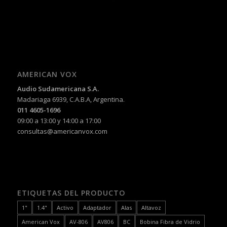
AMERICAN VOX
Audio Sudamericana S.A.
Madariaga 6939, C.A.B.A, Argentina.
011 4605-1696
09:00 a 13:00 y 14:00 a 17:00
consultas@americanvox.com
ETIQUETAS DEL PRODUCTO
1"
1.4"
Activo
Adaptador
Alas
Altavoz
American Vox
AV-806
AV806
BC
Bobina Fibra de Vidrio