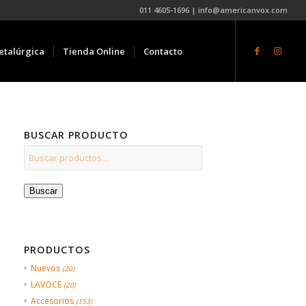
011 4605-1696 | info@americanvox.com
etalúrgica
Tienda Online
Contacto
BUSCAR PRODUCTO
Buscar
PRODUCTOS
Nuevos
(20)
LAVOCE
(20)
Accesorios
(153)