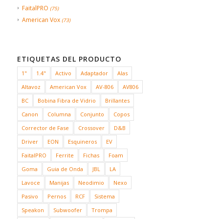
FaitalPRO
(75)
American Vox
(73)
ETIQUETAS DEL PRODUCTO
1"
1.4"
Activo
Adaptador
Alas
Altavoz
American Vox
AV-806
AV806
BC
Bobina Fibra de Vidrio
Brillantes
Canon
Columna
Conjunto
Copos
Corrector de Fase
Crossover
D&B
Driver
EON
Esquineros
EV
FaitalPRO
Ferrite
Fichas
Foam
Goma
Guia de Onda
JBL
LA
Lavoce
Manijas
Neodimio
Nexo
Pasivo
Pernos
RCF
Sistema
Speakon
Subwoofer
Trompa