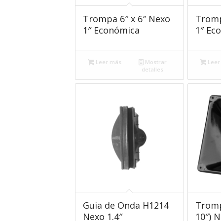
Trompa 6″ x 6″ Nexo
Tromp
1″ Económica
1″ Ec
Leer más
Mostrar
Leer
detalles
Guia de Onda H1214
Tromp
Nexo 1.4″
10″) N