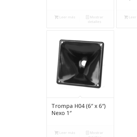
Leer más
Mostrar
Leer
detalles
Trompa H04 (6″ x 6″)
Nexo 1″
Leer más
Mostrar