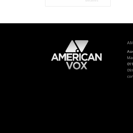
detalles
AM
Au
Mad
011
09:
co