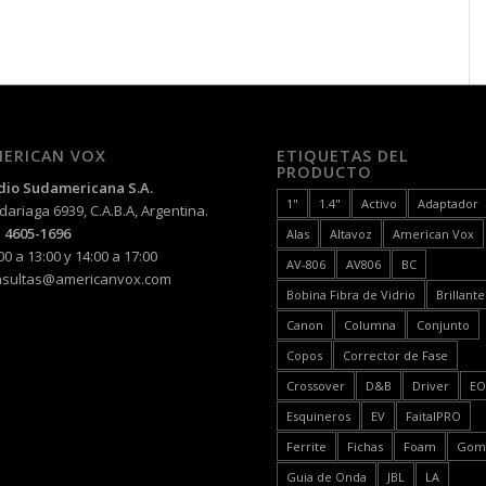
ERICAN VOX
ETIQUETAS DEL
PRODUCTO
dio Sudamericana S.A.
1"
1.4"
Activo
Adaptador
ariaga 6939, C.A.B.A, Argentina.
 4605-1696
Alas
Altavoz
American Vox
00 a 13:00 y 14:00 a 17:00
AV-806
AV806
BC
nsultas@americanvox.com
Bobina Fibra de Vidrio
Brillante
Canon
Columna
Conjunto
Copos
Corrector de Fase
Crossover
D&B
Driver
E
Esquineros
EV
FaitalPRO
Ferrite
Fichas
Foam
Gom
Guia de Onda
JBL
LA