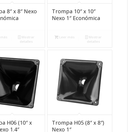
a 8″ x 8″ Nexo
Trompa 10″ x 10″
onómica
Nexo 1″ Económica
 más
Mostrar
Leer más
Mostrar
detalles
detalles
a H06 (10″ x
Trompa H05 (8″ x 8″)
exo 1.4″
Nexo 1″