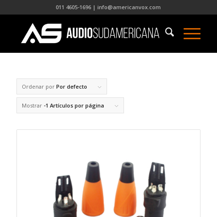
011 4605-1696 | info@americanvox.com
Ordenar por
Por defecto
Mostrar
-1 Artículos por página