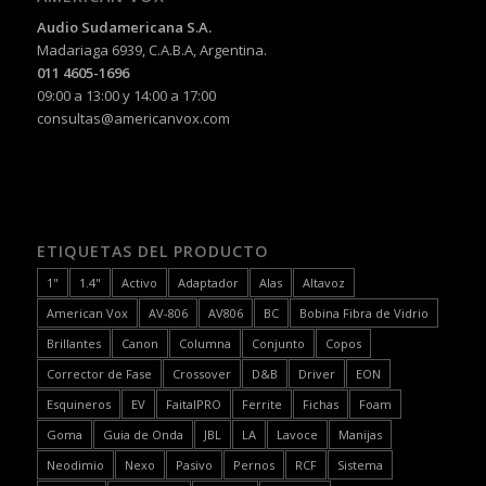
Audio Sudamericana S.A.
Madariaga 6939, C.A.B.A, Argentina.
011 4605-1696
09:00 a 13:00 y 14:00 a 17:00
consultas@americanvox.com
ETIQUETAS DEL PRODUCTO
1"
1.4"
Activo
Adaptador
Alas
Altavoz
American Vox
AV-806
AV806
BC
Bobina Fibra de Vidrio
Brillantes
Canon
Columna
Conjunto
Copos
Corrector de Fase
Crossover
D&B
Driver
EON
Esquineros
EV
FaitalPRO
Ferrite
Fichas
Foam
Goma
Guia de Onda
JBL
LA
Lavoce
Manijas
Neodimio
Nexo
Pasivo
Pernos
RCF
Sistema