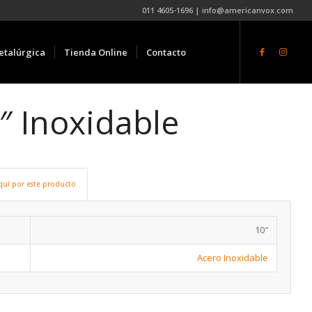
011 4605-1696 | info@americanvox.com
etalúrgica
Tienda Online
Contacto
″ Inoxidable
quí por este producto
10″
Acero Inoxidable