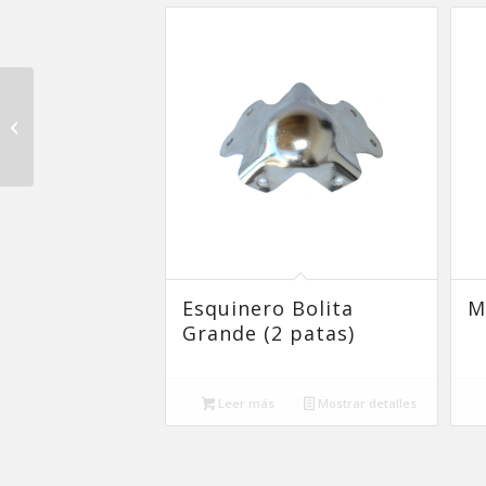
Perno 8″ Inoxidable
Esquinero Bolita
M
Grande (2 patas)
Leer más
Mostrar detalles