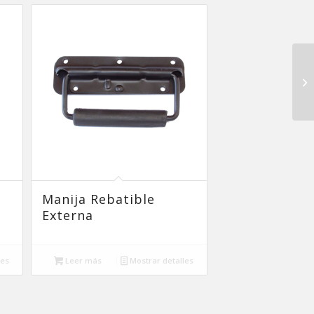
Manija Rebatible
Externa
les
Leer más
Mostrar detalles