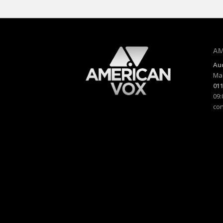
AM
Au
Mad
011
09:
co