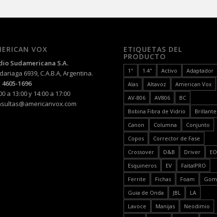
ERICAN VOX
ETIQUETAS DEL
PRODUCTO
dio Sudamericana S.A.
1"
1.4"
Activo
Adaptador
ariaga 6939, C.A.B.A, Argentina.
 4605-1696
Alas
Altavoz
American Vox
00 a 13:00 y 14:00 a 17:00
AV-806
AV806
BC
nsultas@americanvox.com
Bobina Fibra de Vidrio
Brillante
Canon
Columna
Conjunto
Copos
Corrector de Fase
Crossover
D&B
Driver
E
Esquineros
EV
FaitalPRO
Ferrite
Fichas
Foam
Gom
Guia de Onda
JBL
LA
Lavoce
Manijas
Neodimio