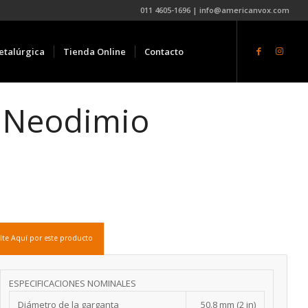
011 4605-1696 | info@americanvox.com
etalúrgica
Tienda Online
Contacto
″ Neodimio
lte Aquí por este producto
ESPECIFICACIONES NOMINALES
Diámetro de la garganta
50.8 mm (2 in)