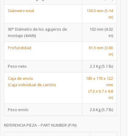
Diámetro total
130.5 mm (5.14
in)
90° Diámetro de los agujeros de
102 mm (4.02
montaje (4xM6)
in)
Profundidad
91.5 mm (3.60
in)
Peso neto
2.3 Kg (5.1 lb)
Caja de envío
185 x 170 x 122
(Caja individual de cartón)
mm
(7.3 x 6.7 x 4.8
in)
Peso envío
2.6 Kg (5.7 lb)
REFERENCIA PIEZA – PART NUMBER (P/N)