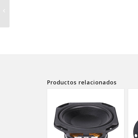
Driver FaitalPRO 2″
Neodimio HF204/8
Productos relacionados