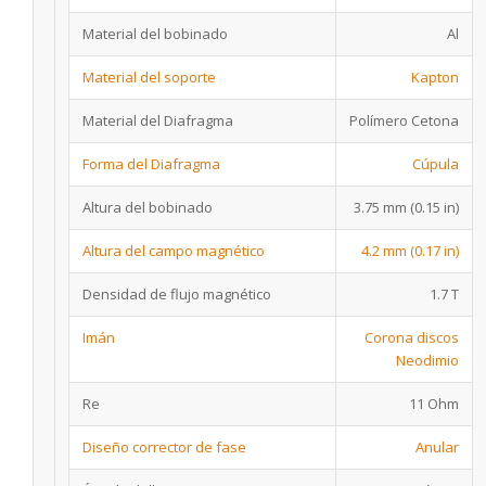
Material del bobinado
Al
Material del soporte
Kapton
Material del Diafragma
Polímero Cetona
Forma del Diafragma
Cúpula
Altura del bobinado
3.75 mm (0.15 in)
Altura del campo magnético
4.2 mm (0.17 in)
Densidad de flujo magnético
1.7 T
Imán
Corona discos
Neodimio
Re
11 Ohm
Diseño corrector de fase
Anular