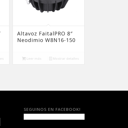
″
Altavoz FaitalPRO 8″
Neodimio W8N16-150
les
Leer más
Mostrar detalles
SEGUINOS EN FACEBOOK!