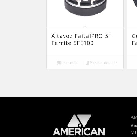
Altavoz FaitalPRO 5″
G
Ferrite 5FE100
F
Leer más
Mostrar detalles
AM
Au
Mad