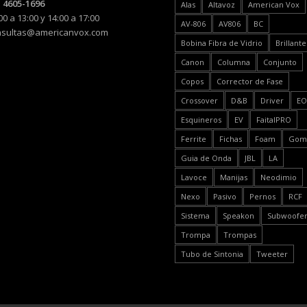
 4605-1696
Alas
Altavoz
American Vox
00 a 13:00 y 14:00 a 17:00
AV-806
AV806
BC
nsultas@americanvox.com
Bobina Fibra de Vidrio
Brillante
Canon
Columna
Conjunto
Copos
Corrector de Fase
Crossover
D&B
Driver
E
Esquineros
EV
FaitalPRO
Ferrite
Fichas
Foam
Gom
Guia de Onda
JBL
LA
Lavoce
Manijas
Neodimio
Nexo
Pasivo
Pernos
RCF
Sistema
Speakon
Subwoofe
Trompa
Trompas
Tubo de Sintonia
Tweeter