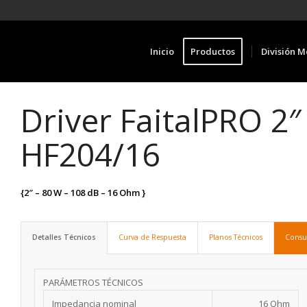
Inicio
Productos
División M
Driver FaitalPRO 2
HF204/16
{2″ – 80 W – 108 dB – 16 Ohm
}
Detalles Técnicos
Curva de Respuesta
Planos Técnicos
Consu
PARÁMETROS TÉCNICOS
Impedancia nominal
16 Ohm