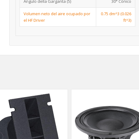
Ángulo della Garganta
(5)
30° Cónico
Volumen neto del aire ocupado por
0.75 dm^3 (0.026
el HF Driver
ft^3)