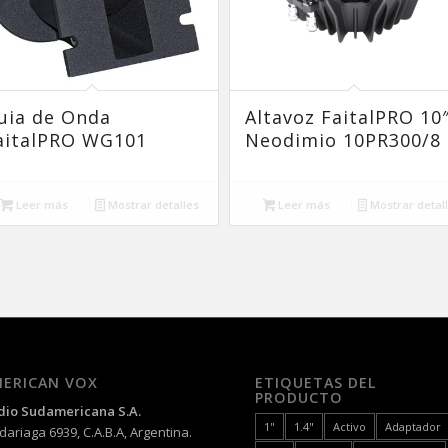
uia de Onda
Altavoz FaitalPRO 10
aitalPRO WG101
Neodimio 10PR300/8
Leer más
Mostrar detalles
Leer más
Mostrar detal
ERICAN VOX
ETIQUETAS DEL
PRODUCTO
dio Sudamericana S.A.
1"
1.4"
Activo
Adaptador
ariaga 6939, C.A.B.A, Argentina.