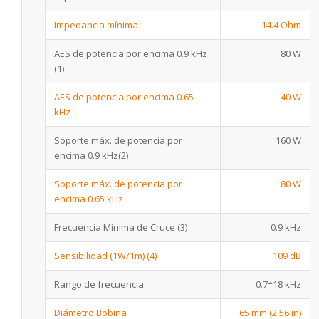
Impedancia mínima
14.4 Ohm
AES de potencia por encima 0.9 kHz
80 W
(1)
AES de potencia por encima 0.65
40 W
kHz
Soporte máx. de potencia por
160 W
encima 0.9 kHz
(2)
Soporte máx. de potencia por
80 W
encima 0.65 kHz
Frecuencia Mínima de Cruce
(3)
0.9 kHz
Sensibilidad (1W/1m)
(4)
109 dB
Rango de frecuencia
0.7÷18 kHz
Diámetro Bobina
65 mm (2.56 in)