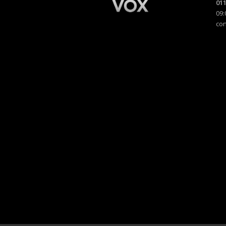
011
09:
co