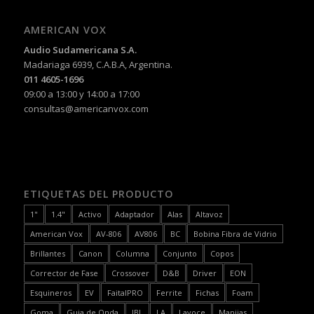
AMERICAN VOX
Audio Sudamericana S.A.
Madariaga 6939, C.A.B.A, Argentina.
011 4605-1696
09:00 a 13:00 y 14:00 a 17:00
consultas@americanvox.com
ETIQUETAS DEL PRODUCTO
1"
1.4"
Activo
Adaptador
Alas
Altavoz
American Vox
AV-806
AV806
BC
Bobina Fibra de Vidrio
Brillantes
Canon
Columna
Conjunto
Copos
Corrector de Fase
Crossover
D&B
Driver
EON
Esquineros
EV
FaitalPRO
Ferrite
Fichas
Foam
Goma
Guia de Onda
JBL
LA
Lavoce
Manijas