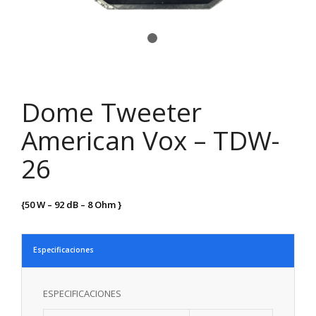
1
2
Dome Tweeter
American Vox – TDW-
26
{5
0 W – 92 dB – 8 Ohm
}
Especificaciones
ESPECIFICACIONES