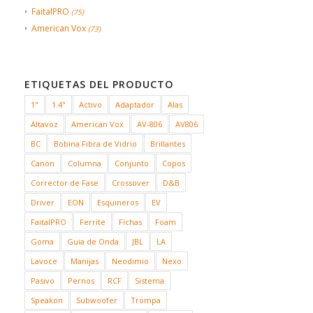
FaitalPRO
(75)
American Vox
(73)
ETIQUETAS DEL PRODUCTO
1"
1.4"
Activo
Adaptador
Alas
Altavoz
American Vox
AV-806
AV806
BC
Bobina Fibra de Vidrio
Brillantes
Canon
Columna
Conjunto
Copos
Corrector de Fase
Crossover
D&B
Driver
EON
Esquineros
EV
FaitalPRO
Ferrite
Fichas
Foam
Goma
Guia de Onda
JBL
LA
Lavoce
Manijas
Neodimio
Nexo
Pasivo
Pernos
RCF
Sistema
Speakon
Subwoofer
Trompa