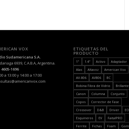
ERICAN VOX
ETIQUETAS DEL
PRODUCTO
dio Sudamericana S.A.
1"
1.4"
Activo
Adaptador
ariaga 6939, C.A.B.A, Argentina.
 4605-1696
Alas
Altavoz
American Vox
00 a 13:00 y 14:00 a 17:00
AV-806
AV806
BC
nsultas@americanvox.com
Bobina Fibra de Vidrio
Brillante
Canon
Columna
Conjunto
Copos
Corrector de Fase
Crossover
D&B
Driver
E
Esquineros
EV
FaitalPRO
Ferrite
Fichas
Foam
Gom