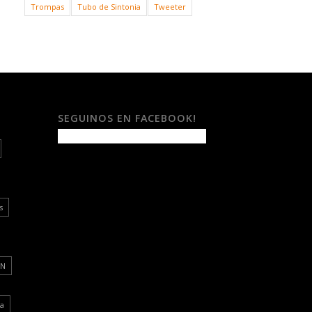
Trompas
Tubo de Sintonia
Tweeter
SEGUINOS EN FACEBOOK!
s
ON
a