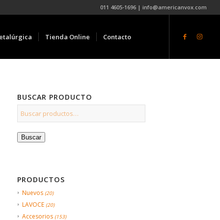
011 4605-1696 | info@americanvox.com
etalúrgica
Tienda Online
Contacto
BUSCAR PRODUCTO
Buscar
PRODUCTOS
Nuevos
(20)
LAVOCE
(20)
Accesorios
(153)