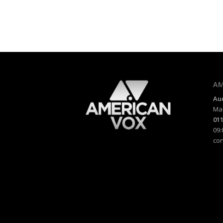
AM
Au
Mad
011
09:
co