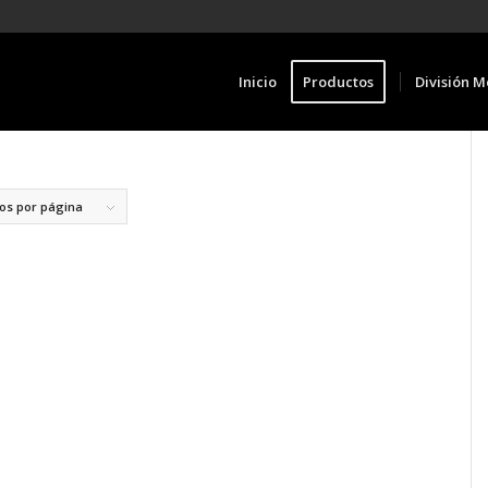
Inicio
Productos
División M
los por página