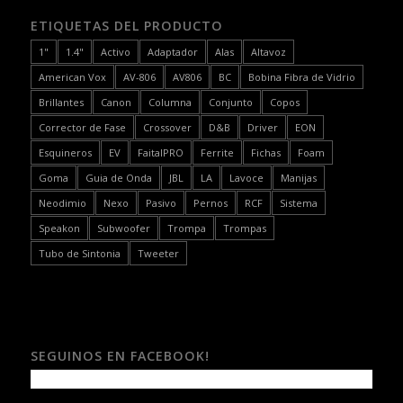
ETIQUETAS DEL PRODUCTO
1"
1.4"
Activo
Adaptador
Alas
Altavoz
American Vox
AV-806
AV806
BC
Bobina Fibra de Vidrio
Brillantes
Canon
Columna
Conjunto
Copos
Corrector de Fase
Crossover
D&B
Driver
EON
Esquineros
EV
FaitalPRO
Ferrite
Fichas
Foam
Goma
Guia de Onda
JBL
LA
Lavoce
Manijas
Neodimio
Nexo
Pasivo
Pernos
RCF
Sistema
Speakon
Subwoofer
Trompa
Trompas
Tubo de Sintonia
Tweeter
SEGUINOS EN FACEBOOK!