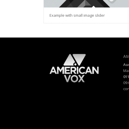
Example with small image slider
AM
Au
Mad
011
09:
co