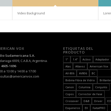
Video Background
Lore
ERICAN VOX
ETIQUETAS DEL
PRODUCTO
dio Sudamericana S.A.
1"
1.4"
Activo
Adaptador
ariaga 6939, C.A.B.A, Argentina.
 4605-1696
Alas
Altavoz
American Vox
00 a 13:00 y 14:00 a 17:00
AV-806
AV806
BC
nsultas@americanvox.com
Bobina Fibra de Vidrio
Brillante
Canon
Columna
Conjunto
Copos
Corrector de Fase
Crossover
D&B
Driver
E
Esquineros
EV
FaitalPRO