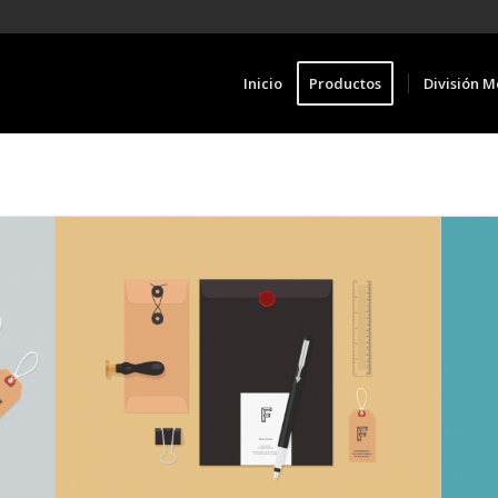
Inicio
Productos
División M