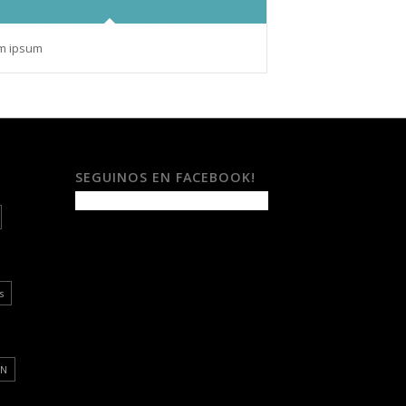
m ipsum
SEGUINOS EN FACEBOOK!
s
ON